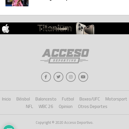
Inicio
Béisbol
Baloncesto
Futbol
Boxeo/UFC
Motorsport
NFL
WBC 26
Opinion
Otros Deportes
Copyright © 2020 Acceso Deportivo.