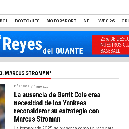
BOL
BOXEO/UFC
MOTORSPORT
NFL
WBC 26
OP
"3. MARCUS STROMAN"
BÉISBOL
/ 1 año ago
La ausencia de Gerrit Cole crea
necesidad de los Yankees
reconsiderar su estrategia con
Marcus Stroman
La temporada 2025 se presenta como un reto para