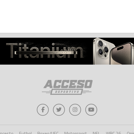
oncesto
Futbol
Boxeo/UFC
Motorsport
NFL
WBC 26
Opi