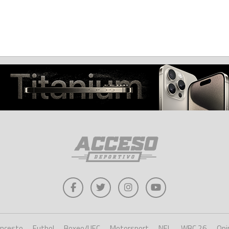
oncesto
Futbol
Boxeo/UFC
Motorsport
NFL
WBC 26
Opi