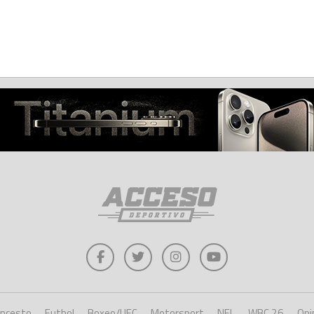
oncesto
Futbol
Boxeo/UFC
Motorsport
NFL
WBC 26
Opi