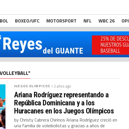
BOL
BOXEO/UFC
MOTORSPORT
NFL
WBC 26
OP
"VOLLEYBALL"
JUEGOS OLIMPICOS
/ 2 años ago
Ariana Rodríguez representando a
República Dominicana y a los
Huracanes en los Juegos Olímpicos
by Christy Cabrera Chirinos Ariana Rodríguez creció en
una familia de voleibolistas y gracias a años de