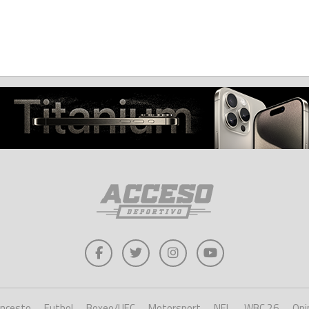
oncesto
Futbol
Boxeo/UFC
Motorsport
NFL
WBC 26
Opi