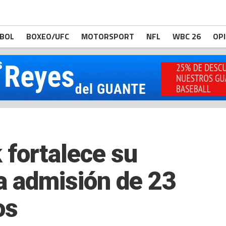
BOL
BOXEO/UFC
MOTORSPORT
NFL
WBC 26
OP
fortalece su
la admisión de 23
os