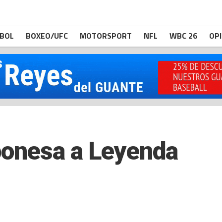
BOL
BOXEO/UFC
MOTORSPORT
NFL
WBC 26
OP
onesa a Leyenda