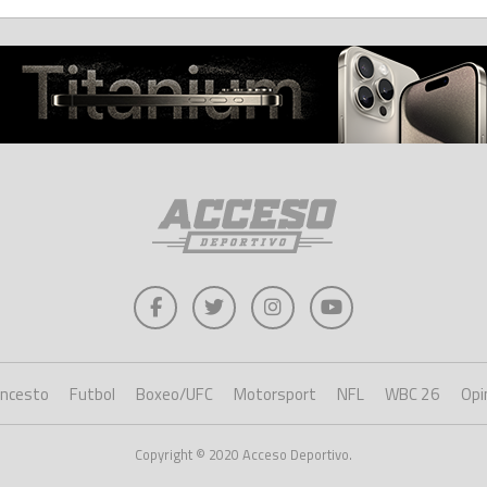
oncesto
Futbol
Boxeo/UFC
Motorsport
NFL
WBC 26
Opi
Copyright © 2020 Acceso Deportivo.