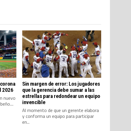
 corona
Sin margen de error: Los jugadores
l 2026
que la gerencia debe sumar a las
estrellas para redondear un equipo
un nuevo
invencible
eño....
Al momento de que un gerente elabora
y conforma un equipo para participar
en...