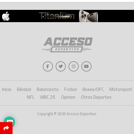
Inicio
Béisbol
Baloncesto
Futbol
Boxeo/UFC
Motorsport
NFL
WBC 26
Opinion
Otros Deportes
Copyright © 2020 Acceso Deportivo.