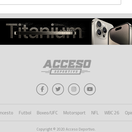
oncesto
Futbol
Boxeo/UFC
Motorsport
NFL
WBC 26
Opi
Copyright © 2020 Acceso Deportivo.