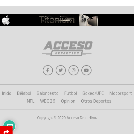
Inicio
Béisbol
Baloncesto
Futbol
Boxeo/UFC
Motorsport
NFL
WBC 26
Opinion
Otros Deportes
Copyright © 2020 Acceso Deportivo.