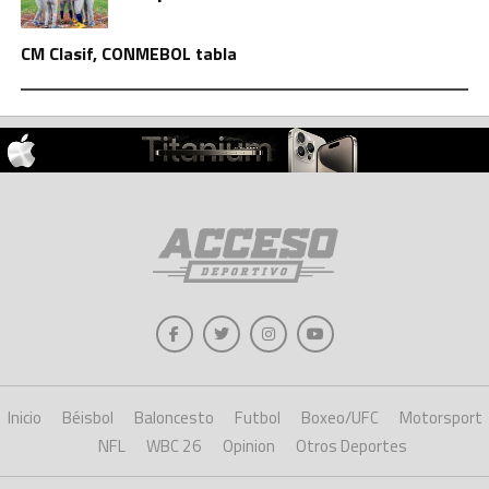
CM Clasif, CONMEBOL tabla
Inicio
Béisbol
Baloncesto
Futbol
Boxeo/UFC
Motorsport
NFL
WBC 26
Opinion
Otros Deportes