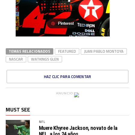
TEMAS RELACIONADOS
FEATURED
JUAN PABLO MONTOYA
NASCAR
WATKINGS GLEN
HAZ CLIC PARA COMENTAR
ANUNCIO
MUST SEE
NFL
Muere Khyree Jackson, novato de la
NFL, a los 24 años