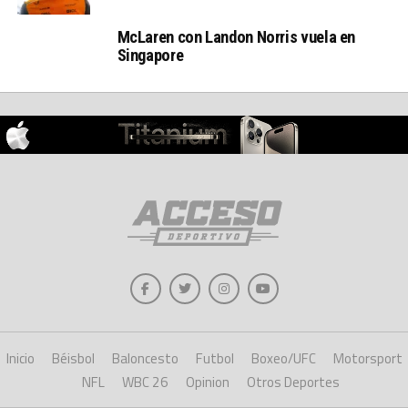
McLaren con Landon Norris vuela en
Singapore
Inicio
Béisbol
Baloncesto
Futbol
Boxeo/UFC
Motorsport
NFL
WBC 26
Opinion
Otros Deportes