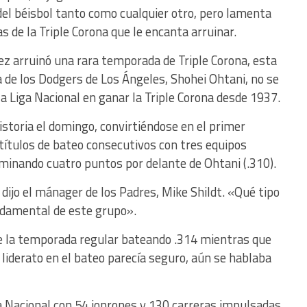
 del béisbol tanto como cualquier otro, pero lamenta
s de la Triple Corona que le encanta arruinar.
ez arruinó una rara temporada de Triple Corona, esta
 de los Dodgers de Los Ángeles, Shohei Ohtani, no se
la Liga Nacional en ganar la Triple Corona desde 1937.
historia el domingo, convirtiéndose en el primer
 títulos de bateo consecutivos con tres equipos
rminando cuatro puntos por delante de Ohtani (.310).
dijo el mánager de los Padres, Mike Shildt. «Qué tipo
undamental de este grupo».
de la temporada regular bateando .314 mientras que
liderato en el bateo parecía seguro, aún se hablaba
ga Nacional con 54 jonrones y 130 carreras impulsadas,