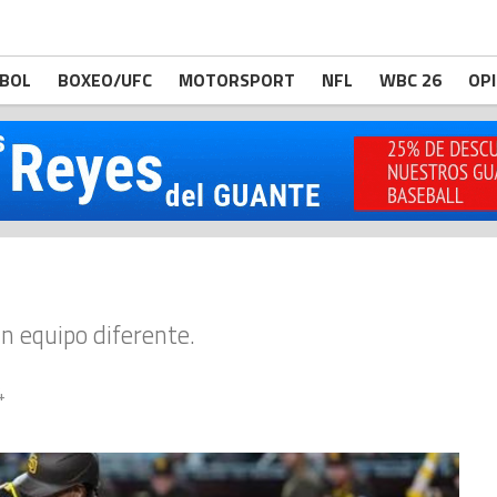
BOL
BOXEO/UFC
MOTORSPORT
NFL
WBC 26
OP
un equipo diferente.
4