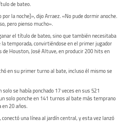
ítulo de bateo.
do por la noche]», dijo Arraez. «No pude dormir anoche.
so, pero pienso mucho».
anar el título de bateo, sino que también necesitaba
e la temporada, convirtiéndose en el primer jugador
s de Houston, José Altuve, en producir 200 hits en
ó en su primer turno al bate, incluso él mismo se
en solo se había ponchado 17 veces en sus 521
in un solo ponche en 141 turnos al bate más temprano
a en 20 años.
, conectó una línea al jardín central, y esta vez lanzó