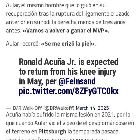
Aular, el mismo hombre que lo guió en su
recuperación tras la ruptura del ligamento cruzado
anterior en su rodilla derecha menos de tres años
antes.
«Vamos a volver a ganar el MVP».
Aular recordó:
«Se me erizó la piel».
Ronald Acuña Jr. is expected
to return from his knee injury
in May, per
@Feinsand
pic.twitter.com/8ZFyGTC0kx
— B/R Walk-Off (@BRWalkoff)
March 14, 2025
Acuña había sufrido la misma lesión en 2021, por lo
que cuando Aular vio el video de él desplomándose en
el terreno en
Pittsburgh
la temporada pasada,
temió que enfrentarse nuevamente a una