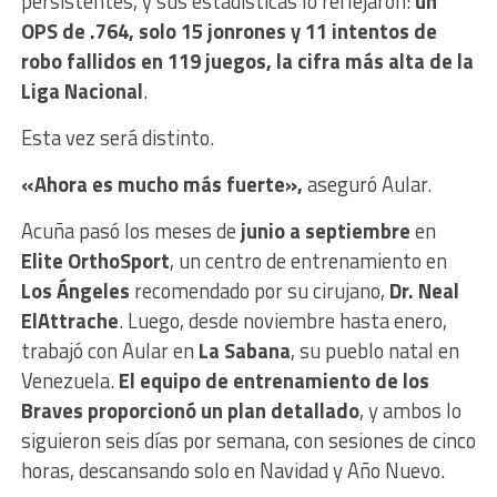
persistentes, y sus estadísticas lo reflejaron:
un
OPS de .764, solo 15 jonrones y 11 intentos de
robo fallidos en 119 juegos, la cifra más alta de la
Liga Nacional
.
Esta vez será distinto.
«Ahora es mucho más fuerte»,
aseguró Aular.
Acuña pasó los meses de
junio a septiembre
en
Elite OrthoSport
, un centro de entrenamiento en
Los Ángeles
recomendado por su cirujano,
Dr. Neal
ElAttrache
. Luego, desde noviembre hasta enero,
trabajó con Aular en
La Sabana
, su pueblo natal en
Venezuela.
El equipo de entrenamiento de los
Braves proporcionó un plan detallado
, y ambos lo
siguieron seis días por semana, con sesiones de cinco
horas, descansando solo en Navidad y Año Nuevo.