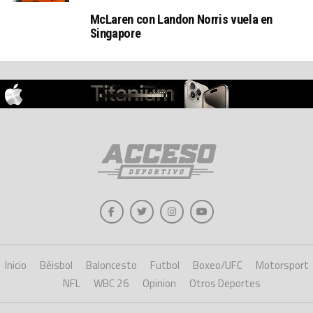
McLaren con Landon Norris vuela en
Singapore
Inicio
Béisbol
Baloncesto
Futbol
Boxeo/UFC
Motorsport
NFL
WBC 26
Opinion
Otros Deportes